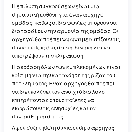
Η επίλυση συγκρούσεων είναι μια
σημαντική ευθύνη για έναν αρχηγό
ομάδας, καθώς οι διαφωνίες μπορούν να
διαταράξουν την αρμονία της ομάδας. Οι
αρχηγοί θα πρέπει να αντιμετωπίζουν τις
συγκρούσεις άμεσα και δίκαια για να
αποτρέψουν την κλιμάκωση.
Η ακρόαση όλων των εμπλεκομένων είναι
κρίσιμη για την κατανόηση της ρίζας του
προβλήματος. Ένας αρχηγός θα πρέπει
να διευκολύνει τον ανοιχτό διάλογο,
επιτρέποντας στους παίκτες να
εκφράσουν τις ανησυχίες και τα
συναισθήματά τους.
Αφού συζητηθεί η σύγκρουση, ο αρχηγός