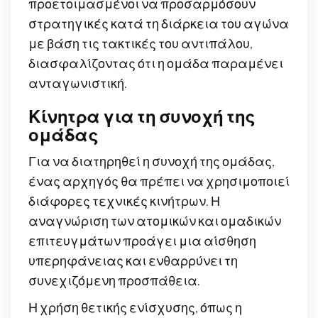
προετοιμασμένοι να προσαρμόσουν
στρατηγικές κατά τη διάρκεια του αγώνα
με βάση τις τακτικές του αντιπάλου,
διασφαλίζοντας ότι η ομάδα παραμένει
ανταγωνιστική.
Κίνητρα για τη συνοχή της
ομάδας
Για να διατηρηθεί η συνοχή της ομάδας,
ένας αρχηγός θα πρέπει να χρησιμοποιεί
διάφορες τεχνικές κινήτρων. Η
αναγνώριση των ατομικών και ομαδικών
επιτευγμάτων προάγει μια αίσθηση
υπερηφάνειας και ενθαρρύνει τη
συνεχιζόμενη προσπάθεια.
Η χρήση θετικής ενίσχυσης, όπως η