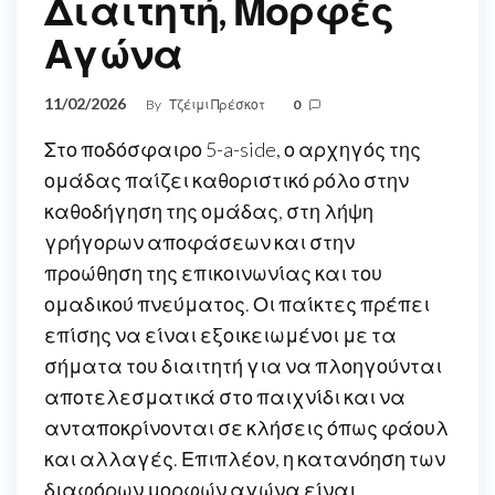
Διαιτητή, Μορφές
Αγώνα
11/02/2026
By
Τζέιμι Πρέσκοτ
0
Στο ποδόσφαιρο 5-a-side, ο αρχηγός της
ομάδας παίζει καθοριστικό ρόλο στην
καθοδήγηση της ομάδας, στη λήψη
γρήγορων αποφάσεων και στην
προώθηση της επικοινωνίας και του
ομαδικού πνεύματος. Οι παίκτες πρέπει
επίσης να είναι εξοικειωμένοι με τα
σήματα του διαιτητή για να πλοηγούνται
αποτελεσματικά στο παιχνίδι και να
ανταποκρίνονται σε κλήσεις όπως φάουλ
και αλλαγές. Επιπλέον, η κατανόηση των
διαφόρων μορφών αγώνα είναι