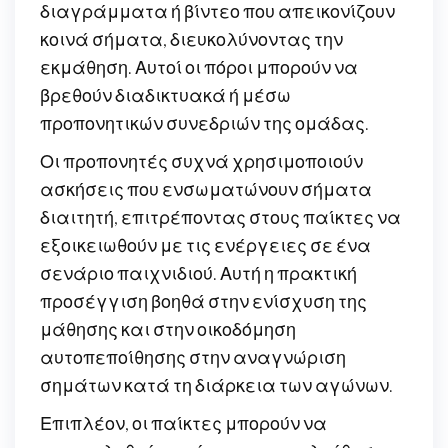
διαγράμματα ή βίντεο που απεικονίζουν
κοινά σήματα, διευκολύνοντας την
εκμάθηση. Αυτοί οι πόροι μπορούν να
βρεθούν διαδικτυακά ή μέσω
προπονητικών συνεδριών της ομάδας.
Οι προπονητές συχνά χρησιμοποιούν
ασκήσεις που ενσωματώνουν σήματα
διαιτητή, επιτρέποντας στους παίκτες να
εξοικειωθούν με τις ενέργειες σε ένα
σενάριο παιχνιδιού. Αυτή η πρακτική
προσέγγιση βοηθά στην ενίσχυση της
μάθησης και στην οικοδόμηση
αυτοπεποίθησης στην αναγνώριση
σημάτων κατά τη διάρκεια των αγώνων.
Επιπλέον, οι παίκτες μπορούν να