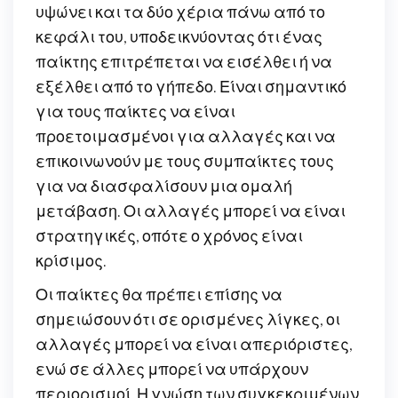
υψώνει και τα δύο χέρια πάνω από το
κεφάλι του, υποδεικνύοντας ότι ένας
παίκτης επιτρέπεται να εισέλθει ή να
εξέλθει από το γήπεδο. Είναι σημαντικό
για τους παίκτες να είναι
προετοιμασμένοι για αλλαγές και να
επικοινωνούν με τους συμπαίκτες τους
για να διασφαλίσουν μια ομαλή
μετάβαση. Οι αλλαγές μπορεί να είναι
στρατηγικές, οπότε ο χρόνος είναι
κρίσιμος.
Οι παίκτες θα πρέπει επίσης να
σημειώσουν ότι σε ορισμένες λίγκες, οι
αλλαγές μπορεί να είναι απεριόριστες,
ενώ σε άλλες μπορεί να υπάρχουν
περιορισμοί. Η γνώση των συγκεκριμένων