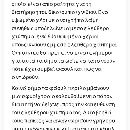
οποία είναι απαραίτητα για τη
διατήρηση του δίκαιου παιχνιδιού. Ένα
υψωμένο χέρι με ανοιχτή παλάμη
συνήθως υποδηλώνει άμεσο ελεύθερο
χτύπημα, ενώ δύο υψωμένα χέρια
υποδεικνύουν έμμεσο ελεύθερο χτύπημα.
Οι παίκτες θα πρέπει να είναι ενήμεροι
για αυτά τα σήματα ώστε να κατανοούν
πότε έχει συμβεί φάουλ και πώς να
αντιδρούν.
Κοινά σήματα φάουλ περιλαμβάνουν
μια σφυρίχτρα ακολουθούμενη από τον
διαιτητή να δείχνει προς την κατεύθυνση
του ελεύθερου χτυπήματος. Αυτό βοηθά
τους παίκτες να αναγνωρίσουν γρήγορα
ποια ομάδα επωφελείται από το φάουλ.