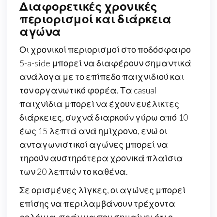
Διαφορετικές χρονικές
περιορισμοί και διάρκεια
αγώνα
Οι χρονικοί περιορισμοί στο ποδόσφαιρο
5-a-side μπορεί να διαφέρουν σημαντικά
ανάλογα με το επίπεδο παιχνιδιού και
τον οργανωτικό φορέα. Τα casual
παιχνίδια μπορεί να έχουν ευέλικτες
διάρκειες, συχνά διαρκούν γύρω από 10
έως 15 λεπτά ανά ημίχρονο, ενώ οι
ανταγωνιστικοί αγώνες μπορεί να
τηρούν αυστηρότερα χρονικά πλαίσια
των 20 λεπτών το καθένα.
Σε ορισμένες λίγκες, οι αγώνες μπορεί
επίσης να περιλαμβάνουν τρέχοντα
ρολόγια, πράγμα που σημαίνει ότι ο