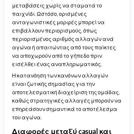
μεταβάσεις χωρίς να σταματά το
παιχνίδι. Ωστόσο, ορισμένες
ανταγωνιστικές μορφές μπορεί να
επιβάλλουν περιορισμούς, όπως
περιορισμένος αριθμός αλλαγών ανά
αγώνα ή απαιτώντας από τους παίκτες
να αποχωρούν από το γήπεδο πριν
εισέλθει ένας αναπληρωματικός.
Η κατανόηση των κανόνων αλλαγών
είναι ζωτικής σημασίας για την
αποτελεσματική διαχείριση της ομάδας,
καθώς στρατηγικές αλλαγές μπορούν να
επηρεάσουν σημαντικά το αποτέλεσμα
του αγώνα.
Διαφορές μεταξύ casual και