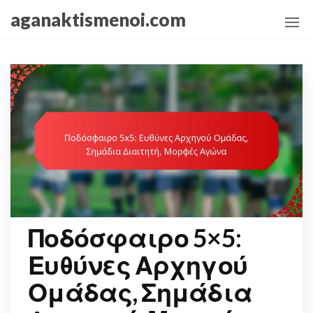
Skip
aganaktismenoi.com
to
the
content
Ποδόσφαιρο 5×5:
Ευθύνες Αρχηγού
Ομάδας, Σημάδια