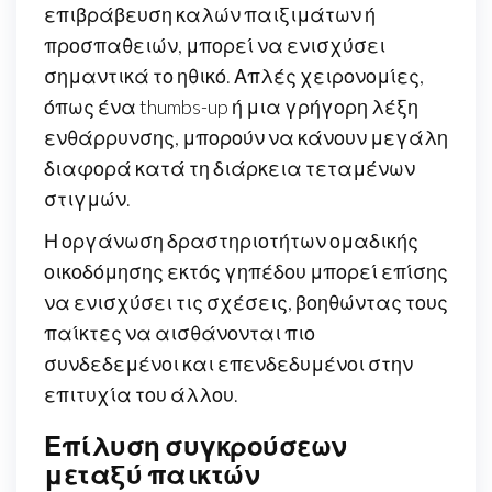
επιβράβευση καλών παιξιμάτων ή
προσπαθειών, μπορεί να ενισχύσει
σημαντικά το ηθικό. Απλές χειρονομίες,
όπως ένα thumbs-up ή μια γρήγορη λέξη
ενθάρρυνσης, μπορούν να κάνουν μεγάλη
διαφορά κατά τη διάρκεια τεταμένων
στιγμών.
Η οργάνωση δραστηριοτήτων ομαδικής
οικοδόμησης εκτός γηπέδου μπορεί επίσης
να ενισχύσει τις σχέσεις, βοηθώντας τους
παίκτες να αισθάνονται πιο
συνδεδεμένοι και επενδεδυμένοι στην
επιτυχία του άλλου.
Επίλυση συγκρούσεων
μεταξύ παικτών