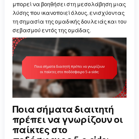
μπορεί να βοηθήσει στη μεσολάβηση μιας
λύσης που ικανοποιεί όλους, ενισχύοντας
τη σημασία της ομαδικής δουλειάς και του
σεβασμού εντός της ομάδας.
Ποια σήματα διαιτητή
πρέπει να γνωρίζουν οι
παίκτες στο