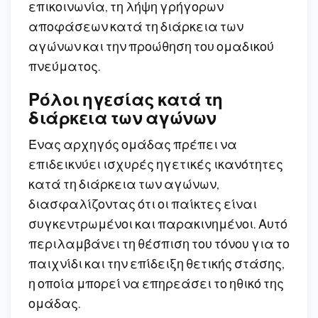
επικοινωνία, τη λήψη γρήγορων
αποφάσεων κατά τη διάρκεια των
αγώνων και την προώθηση του ομαδικού
πνεύματος.
Ρόλοι ηγεσίας κατά τη
διάρκεια των αγώνων
Ένας αρχηγός ομάδας πρέπει να
επιδεικνύει ισχυρές ηγετικές ικανότητες
κατά τη διάρκεια των αγώνων,
διασφαλίζοντας ότι οι παίκτες είναι
συγκεντρωμένοι και παρακινημένοι. Αυτό
περιλαμβάνει τη θέσπιση του τόνου για το
παιχνίδι και την επίδειξη θετικής στάσης,
η οποία μπορεί να επηρεάσει το ηθικό της
ομάδας.