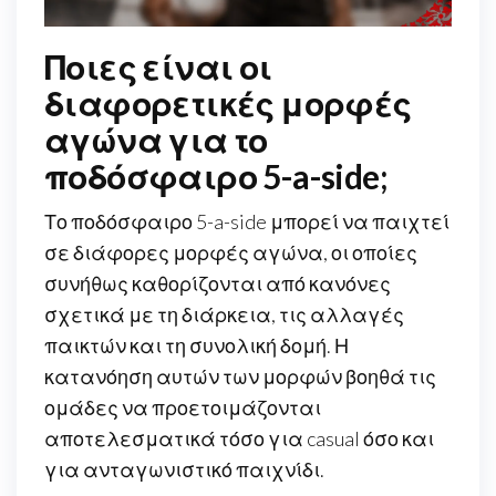
Ποιες είναι οι
διαφορετικές μορφές
αγώνα για το
ποδόσφαιρο 5-a-side;
Το ποδόσφαιρο 5-a-side μπορεί να παιχτεί
σε διάφορες μορφές αγώνα, οι οποίες
συνήθως καθορίζονται από κανόνες
σχετικά με τη διάρκεια, τις αλλαγές
παικτών και τη συνολική δομή. Η
κατανόηση αυτών των μορφών βοηθά τις
ομάδες να προετοιμάζονται
αποτελεσματικά τόσο για casual όσο και
για ανταγωνιστικό παιχνίδι.