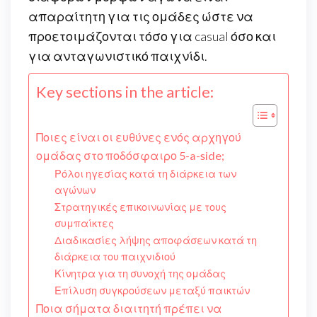
απαραίτητη για τις ομάδες ώστε να
προετοιμάζονται τόσο για casual όσο και
για ανταγωνιστικό παιχνίδι.
Key sections in the article:
Ποιες είναι οι ευθύνες ενός αρχηγού
ομάδας στο ποδόσφαιρο 5-a-side;
Ρόλοι ηγεσίας κατά τη διάρκεια των
αγώνων
Στρατηγικές επικοινωνίας με τους
συμπαίκτες
Διαδικασίες λήψης αποφάσεων κατά τη
διάρκεια του παιχνιδιού
Κίνητρα για τη συνοχή της ομάδας
Επίλυση συγκρούσεων μεταξύ παικτών
Ποια σήματα διαιτητή πρέπει να