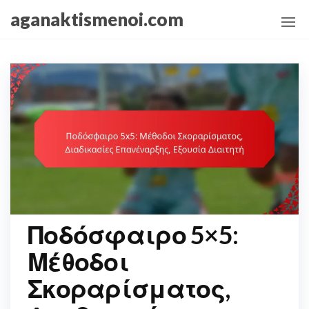
Skip
aganaktismenoi.com
to
the
content
Ποδόσφαιρο 5×5:
Μέθοδοι
Σκοραρίσματος,