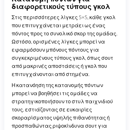
διαφορετικούς τύπους γκολ
Στις περισσότερες λίγκες 5×5, κάθε γκολ
που επιτυγχάνεται μετράει ως ένας
πόντος προς το συνολικό σκορ της ομάδας.
Ωστόσο, ορισμένες λίγκες μπορεί να
εφαρμόσουν μπόνους πόντους για
συγκεκριμένους τύπους γκολ, όπως σουτ
από μακρινές αποστάσεις ή γκολ που
επιτυγχάνονται από στημένα.
Η κατανόηση της κατανομής πόντων
μπορεί να βοηθήσει τις ομάδες να
στρατηγικοποιήσουν το στυλ παιχνιδιού
τους, εστιάζοντας σε ευκαιρίες
σκοραρίσματος υψηλής πιθανότητας ή
προσπαθώντας ριψοκίνδυνα σουτ για