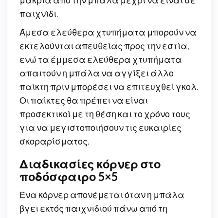
παιχνίδι.
Άμεσα ελεύθερα χτυπήματα μπορούν να
εκτελούνται απευθείας προς την εστία,
ενώ τα έμμεσα ελεύθερα χτυπήματα
απαιτούν η μπάλα να αγγίξει άλλο
παίκτη πριν μπορέσει να επιτευχθεί γκολ.
Οι παίκτες θα πρέπει να είναι
προσεκτικοί με τη θέση και το χρόνο τους
για να μεγιστοποιήσουν τις ευκαιρίες
σκοραρίσματος.
Διαδικασίες κόρνερ στο
ποδόσφαιρο 5×5
Ένα κόρνερ απονέμεται όταν η μπάλα
βγει εκτός παιχνιδιού πάνω από τη