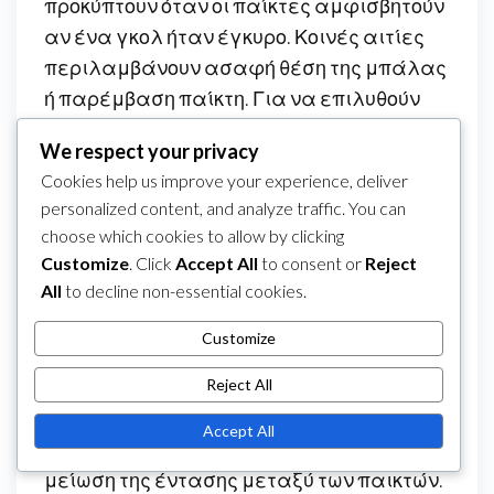
προκύπτουν όταν οι παίκτες αμφισβητούν
αν ένα γκολ ήταν έγκυρο. Κοινές αιτίες
περιλαμβάνουν ασαφή θέση της μπάλας
ή παρέμβαση παίκτη. Για να επιλυθούν
αυτές οι διαφορές, οι ομάδες θα πρέπει
We respect your privacy
να καθιερώσουν σαφείς πρωτόκολλους
Cookies help us improve your experience, deliver
επικοινωνίας, όπως η χρήση χειρονομιών
personalized content, and analyze traffic. You can
ή λεκτικών σημάτων για να δηλώσουν
choose which cookies to allow by clicking
συμφωνία σχετικά με τα γκολ.
Customize
. Click
Accept All
to consent or
Reject
All
to decline non-essential cookies.
Μια άλλη αποτελεσματική στρατηγική
είναι να διοριστεί ένας καθορισμένος
Customize
αρχηγός ομάδας που μπορεί να
συζητήσει ζητήματα σκοραρίσματος με
Reject All
τον διαιτητή. Αυτό μπορεί να βοηθήσει στη
Accept All
διατήρηση της ροής του παιχνιδιού και στη
μείωση της έντασης μεταξύ των παικτών.