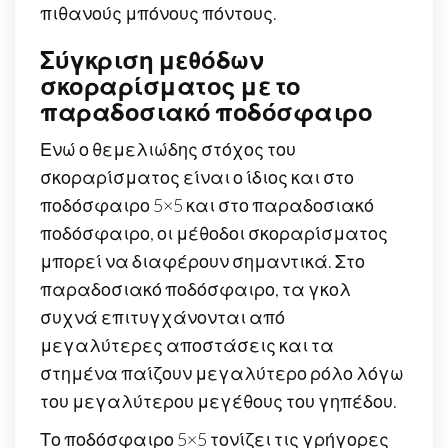
πιθανούς μπόνους πόντους.
Σύγκριση μεθόδων
σκοραρίσματος με το
παραδοσιακό ποδόσφαιρο
Ενώ ο θεμελιώδης στόχος του
σκοραρίσματος είναι ο ίδιος και στο
ποδόσφαιρο 5×5 και στο παραδοσιακό
ποδόσφαιρο, οι μέθοδοι σκοραρίσματος
μπορεί να διαφέρουν σημαντικά. Στο
παραδοσιακό ποδόσφαιρο, τα γκολ
συχνά επιτυγχάνονται από
μεγαλύτερες αποστάσεις και τα
στημένα παίζουν μεγαλύτερο ρόλο λόγω
του μεγαλύτερου μεγέθους του γηπέδου.
Το ποδόσφαιρο 5×5 τονίζει τις γρήγορες