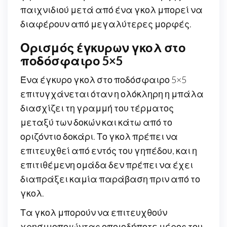
παιχνιδιού μετά από ένα γκολ μπορεί να
διαφέρουν από μεγαλύτερες μορφές.
Ορισμός έγκυρων γκολ στο
ποδόσφαιρο 5×5
Ένα έγκυρο γκολ στο ποδόσφαιρο 5×5
επιτυγχάνεται όταν η ολόκληρη η μπάλα
διασχίζει τη γραμμή του τέρματος
μεταξύ των δοκών και κάτω από το
οριζόντιο δοκάρι. Το γκολ πρέπει να
επιτευχθεί από εντός του γηπέδου, και η
επιτιθέμενη ομάδα δεν πρέπει να έχει
διαπράξει καμία παράβαση πριν από το
γκολ.
Τα γκολ μπορούν να επιτευχθούν
χρησιμοποιώντας οποιοδήποτε μέρος του