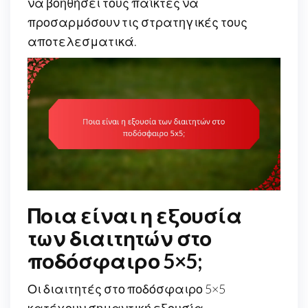
να βοηθήσει τους παίκτες να
προσαρμόσουν τις στρατηγικές τους
αποτελεσματικά.
Ποια είναι η εξουσία
των διαιτητών στο
ποδόσφαιρο 5×5;
Οι διαιτητές στο ποδόσφαιρο 5×5
κατέχουν σημαντική εξουσία,