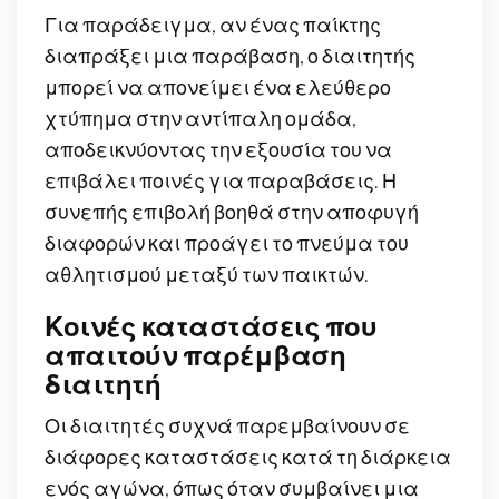
Για παράδειγμα, αν ένας παίκτης
διαπράξει μια παράβαση, ο διαιτητής
μπορεί να απονείμει ένα ελεύθερο
χτύπημα στην αντίπαλη ομάδα,
αποδεικνύοντας την εξουσία του να
επιβάλει ποινές για παραβάσεις. Η
συνεπής επιβολή βοηθά στην αποφυγή
διαφορών και προάγει το πνεύμα του
αθλητισμού μεταξύ των παικτών.
Κοινές καταστάσεις που
απαιτούν παρέμβαση
διαιτητή
Οι διαιτητές συχνά παρεμβαίνουν σε
διάφορες καταστάσεις κατά τη διάρκεια
ενός αγώνα, όπως όταν συμβαίνει μια