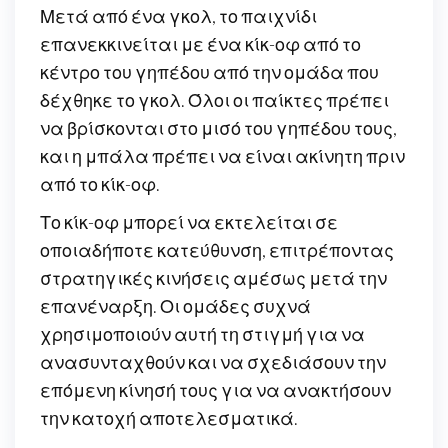
Μετά από ένα γκολ, το παιχνίδι
επανεκκινείται με ένα κίκ-οφ από το
κέντρο του γηπέδου από την ομάδα που
δέχθηκε το γκολ. Όλοι οι παίκτες πρέπει
να βρίσκονται στο μισό του γηπέδου τους,
και η μπάλα πρέπει να είναι ακίνητη πριν
από το κίκ-οφ.
Το κίκ-οφ μπορεί να εκτελείται σε
οποιαδήποτε κατεύθυνση, επιτρέποντας
στρατηγικές κινήσεις αμέσως μετά την
επανέναρξη. Οι ομάδες συχνά
χρησιμοποιούν αυτή τη στιγμή για να
ανασυνταχθούν και να σχεδιάσουν την
επόμενη κίνησή τους για να ανακτήσουν
την κατοχή αποτελεσματικά.