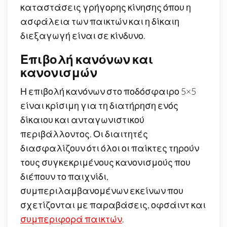
καταστάσεις γρήγορης κίνησης όπου η
ασφάλεια των παικτών και η δίκαιη
διεξαγωγή είναι σε κίνδυνο.
Επιβολή κανόνων και
κανονισμών
Η επιβολή κανόνων στο ποδόσφαιρο 5×5
είναι κρίσιμη για τη διατήρηση ενός
δίκαιου και ανταγωνιστικού
περιβάλλοντος. Οι διαιτητές
διασφαλίζουν ότι όλοι οι παίκτες τηρούν
τους συγκεκριμένους κανονισμούς που
διέπουν το παιχνίδι,
συμπεριλαμβανομένων εκείνων που
σχετίζονται με παραβάσεις, οφσάιντ και
συμπεριφορά παικτών
.