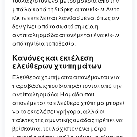
τουλάχιστον ένα μέτρο μακριά από την
μπάλα κατά τη διάρκεια του κίκ-ιν. Αν το
κίκ-ιν εκτελείται λανθασμένα, όπως αν
δεν γίνει από το σωστό σημείο, η
αντίπαλη ομάδα απονέμεται ένα κίκ-ιν
από την ίδια τοποθεσία.
Κανόνες και εκτέλεση
ελεύθερων χτυπημάτων
Ελεύθερα χτυπήματα απονέμονται για
παραβάσεις που διαπράττονται από την
αντίπαλη ομάδα. Η ομάδα που
απονέμεται το ελεύθερο χτύπημα μπορεί
να το εκτελέσει γρήγορα, αλλά οι
παίκτες της αμυντικής ομάδας πρέπει να
βρίσκονται τουλάχιστον ένα μέτρο
μακριά από την μπάλα μέχρι να είναι σε