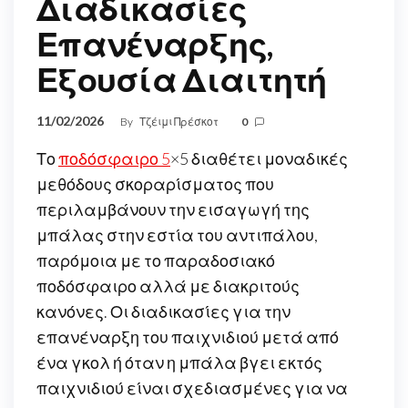
Διαδικασίες
Επανέναρξης,
Εξουσία Διαιτητή
11/02/2026
By
Τζέιμι Πρέσκοτ
0
Το
ποδόσφαιρο 5
×5 διαθέτει μοναδικές
μεθόδους σκοραρίσματος που
περιλαμβάνουν την εισαγωγή της
μπάλας στην εστία του αντιπάλου,
παρόμοια με το παραδοσιακό
ποδόσφαιρο αλλά με διακριτούς
κανόνες. Οι διαδικασίες για την
επανέναρξη του παιχνιδιού μετά από
ένα γκολ ή όταν η μπάλα βγει εκτός
παιχνιδιού είναι σχεδιασμένες για να