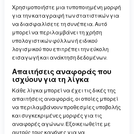
Χρησιμοποιήστε μια τυποποιημένη μορφή
για την καταγραφή των στατιστικών για
να διασφαλίσετε τη συνέπεια. Αυτό
μπορεί να περιλαμβάνει τη χρήση
υπολογιστικών φύλλων ή ειδικού
λογισμικού που επιτρέπει την εύκολη
εισαγωγή και ανάκτηση δεδομένων.
Απαιτήσεις αναφοράς που
ισχύουν για τη λίγκα
Κάθε λίγκα μπορεί να έχει τις δικές της
απαιτήσεις αναφοράς, οι οποίες μπορεί
να περιλαμβάνουν προθεσμίες υποβολής
και συγκεκριμένες μορφές για τις
αναφορές αγώνων. Εξοικειωθείτε με
αυτούς τους κανόνες για να