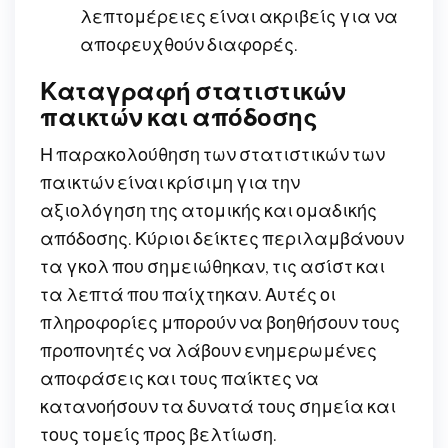
λεπτομέρειες είναι ακριβείς για να
αποφευχθούν διαφορές.
Καταγραφή στατιστικών
παικτών και απόδοσης
Η παρακολούθηση των στατιστικών των
παικτών είναι κρίσιμη για την
αξιολόγηση της ατομικής και ομαδικής
απόδοσης. Κύριοι δείκτες περιλαμβάνουν
τα γκολ που σημειώθηκαν, τις ασίστ και
τα λεπτά που παίχτηκαν. Αυτές οι
πληροφορίες μπορούν να βοηθήσουν τους
προπονητές να λάβουν ενημερωμένες
αποφάσεις και τους παίκτες να
κατανοήσουν τα δυνατά τους σημεία και
τους τομείς προς βελτίωση.