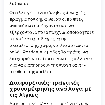
διάρκεια.
Οι αλλαγές είναι συνήθως συνεχείς,
πράγμα που σημαίνει ότι οι παίκτες
μπορούν να εισέρχονται και να
εξέρχονται από το παιχνίδι οποιαδήποτε
στιγμή κατά τη διάρκεια της
αναμέτρησης, χωρίς να σταματάει το
ρολόι. Ωστόσο, οι ομάδες θα πρέπει να
διαχειρίζονται στρατηγικά τις αλλαγές
για να διατηρήσουν τη συνοχή και την
απόδοση της ομάδας.
Διαφορετικές πρακτικές
χρονομέτρησης ανάλογα με
τις λίγκες
Διαφορετικές λίγκες μπορεί να έχουν