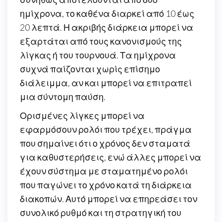
ημίχρονα, το καθένα διαρκεί από 10 έως
20 λεπτά. Η ακριβής διάρκεια μπορεί να
εξαρτάται από τους κανονισμούς της
λίγκας ή του τουρνουά. Τα ημίχρονα
συχνά παίζονται χωρίς επίσημο
διάλειμμα, αν και μπορεί να επιτραπεί
μια σύντομη παύση.
Ορισμένες λίγκες μπορεί να
εφαρμόσουν ρολόι που τρέχει, πράγμα
που σημαίνει ότι ο χρόνος δεν σταματά
για καθυστερήσεις, ενώ άλλες μπορεί να
έχουν σύστημα με σταματημένο ρολόι
που παγώνει το χρόνο κατά τη διάρκεια
διακοπών. Αυτό μπορεί να επηρεάσει τον
συνολικό ρυθμό και τη στρατηγική του