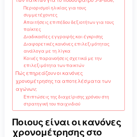
Περιορισμοί ηλικίας για τους
συμμετέχοντες
Απαιτήσεις επιπέδου δεξιοτήτων για τους
παίκτες
Διαδικασίες εγγραφής και έγκρισης
Διαφορετικές κανόνες επιλεξιμότητας
ανάλογα με τη λίγκα
Κοινές παρανοήσεις σχετικά με την
επιλεξιμότητα των παικτών
Πώς επηρεάζουν οι κανόνες
χρονομέτρησης τα αποτελέσματα των
αγώνων;
Επιπτώσεις της διαχείρισης χρόνου στη
στρατηγική του παιχνιδιού
Ποιους είναι οι κανόνες
χρονομέτρησης στο