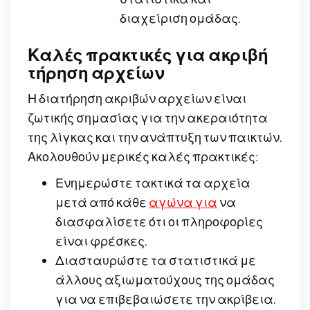
διαχείριση ομάδας.
Καλές πρακτικές για ακριβή
τήρηση αρχείων
Η διατήρηση ακριβών αρχείων είναι
ζωτικής σημασίας για την ακεραιότητα
της λίγκας και την ανάπτυξη των παικτών.
Ακολουθούν μερικές καλές πρακτικές:
Ενημερώστε τακτικά τα αρχεία
μετά από κάθε
αγώνα για
να
διασφαλίσετε ότι οι πληροφορίες
είναι φρέσκες.
Διασταυρώστε τα στατιστικά με
άλλους αξιωματούχους της ομάδας
για να επιβεβαιώσετε την ακρίβεια.