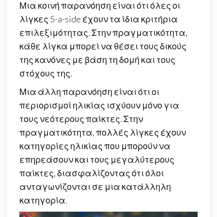
Μια κοινή παρανόηση είναι ότι όλες οι
λίγκες 5-a-side έχουν τα ίδια κριτήρια
επιλεξιμότητας. Στην πραγματικότητα,
κάθε λίγκα μπορεί να θέσει τους δικούς
της κανόνες με βάση τη δομή και τους
στόχους της.
Μια άλλη παρανόηση είναι ότι οι
περιορισμοί ηλικίας ισχύουν μόνο για
τους νεότερους παίκτες. Στην
πραγματικότητα, πολλές λίγκες έχουν
κατηγορίες ηλικίας που μπορούν να
επηρεάσουν και τους μεγαλύτερους
παίκτες, διασφαλίζοντας ότι όλοι
ανταγωνίζονται σε μια κατάλληλη
κατηγορία.