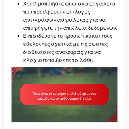
Χρησιμοποιήστε ψηφιακά εργαλεία
που προσφέρουν επιλογές
αντιγράφων ασφαλείας για να
αποφύγετε την απώλεια δεδομένων.
Εκπαιδεύστε το προσωπικό και τους
εθελοντές σχετικά με τις σωστές
διαδικασίες αναφοράς για να
ελαχιστοποιήσετε τα λάθη.