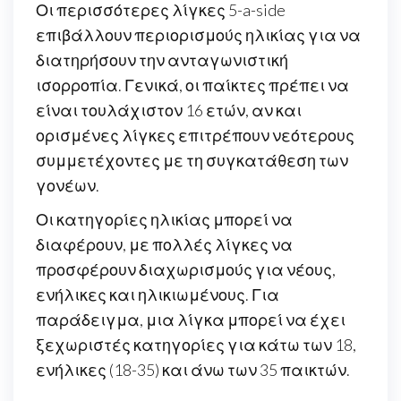
Οι περισσότερες λίγκες 5-a-side
επιβάλλουν περιορισμούς ηλικίας για να
διατηρήσουν την ανταγωνιστική
ισορροπία. Γενικά, οι παίκτες πρέπει να
είναι τουλάχιστον 16 ετών, αν και
ορισμένες λίγκες επιτρέπουν νεότερους
συμμετέχοντες με τη συγκατάθεση των
γονέων.
Οι κατηγορίες ηλικίας μπορεί να
διαφέρουν, με πολλές λίγκες να
προσφέρουν διαχωρισμούς για νέους,
ενήλικες και ηλικιωμένους. Για
παράδειγμα, μια λίγκα μπορεί να έχει
ξεχωριστές κατηγορίες για κάτω των 18,
ενήλικες (18-35) και άνω των 35 παικτών.