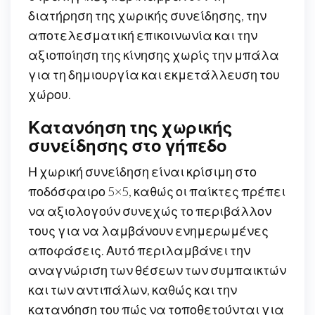
διατήρηση της χωρικής συνείδησης, την
αποτελεσματική επικοινωνία και την
αξιοποίηση της κίνησης χωρίς την μπάλα
για τη δημιουργία και εκμετάλλευση του
χώρου.
Κατανόηση της χωρικής
συνείδησης στο γήπεδο
Η χωρική συνείδηση είναι κρίσιμη στο
ποδόσφαιρο 5×5, καθώς οι παίκτες πρέπει
να αξιολογούν συνεχώς το περιβάλλον
τους για να λαμβάνουν ενημερωμένες
αποφάσεις. Αυτό περιλαμβάνει την
αναγνώριση των θέσεων των συμπαικτών
και των αντιπάλων, καθώς και την
κατανόηση του πώς να τοποθετούνται για