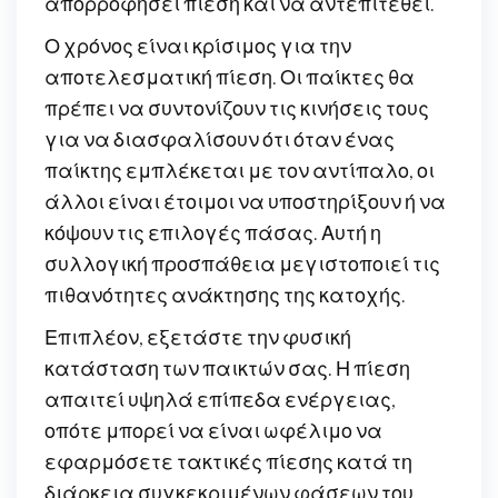
απορροφήσει πίεση και να αντεπιτεθεί.
Ο χρόνος είναι κρίσιμος για την
αποτελεσματική πίεση. Οι παίκτες θα
πρέπει να συντονίζουν τις κινήσεις τους
για να διασφαλίσουν ότι όταν ένας
παίκτης εμπλέκεται με τον αντίπαλο, οι
άλλοι είναι έτοιμοι να υποστηρίξουν ή να
κόψουν τις επιλογές πάσας. Αυτή η
συλλογική προσπάθεια μεγιστοποιεί τις
πιθανότητες ανάκτησης της κατοχής.
Επιπλέον, εξετάστε την φυσική
κατάσταση των παικτών σας. Η πίεση
απαιτεί υψηλά επίπεδα ενέργειας,
οπότε μπορεί να είναι ωφέλιμο να
εφαρμόσετε τακτικές πίεσης κατά τη
διάρκεια συγκεκριμένων φάσεων του