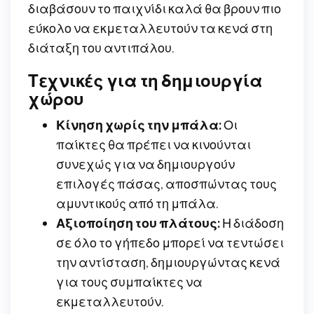
διαβάσουν το παιχνίδι καλά θα βρουν πιο
εύκολο να εκμεταλλευτούν τα κενά στη
διάταξη του αντιπάλου.
Τεχνικές για τη δημιουργία
χώρου
Κίνηση χωρίς την μπάλα:
Οι
παίκτες θα πρέπει να κινούνται
συνεχώς για να δημιουργούν
επιλογές πάσας, αποσπώντας τους
αμυντικούς από τη μπάλα.
Αξιοποίηση του πλάτους:
Η διάδοση
σε όλο το γήπεδο μπορεί να τεντώσει
την αντίσταση, δημιουργώντας κενά
για τους συμπαίκτες να
εκμεταλλευτούν.