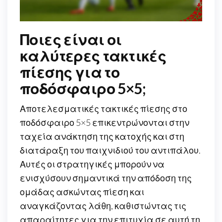
Ποιες είναι οι
καλύτερες τακτικές
πίεσης για το
ποδόσφαιρο 5×5;
Αποτελεσματικές τακτικές πίεσης στο
ποδόσφαιρο 5×5 επικεντρώνονται στην
ταχεία ανάκτηση της κατοχής και στη
διατάραξη του παιχνιδιού του αντιπάλου.
Αυτές οι στρατηγικές μπορούν να
ενισχύσουν σημαντικά την απόδοση της
ομάδας ασκώντας πίεση και
αναγκάζοντας λάθη, καθιστώντας τις
απαραίτητες για την επιτυχία σε αυτή τη