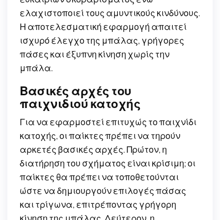
ελαχιστοποιεί τους αμυντικούς κινδύνους.
Η αποτελεσματική εφαρμογή απαιτεί
ισχυρό έλεγχο της μπάλας, γρήγορες
πάσες και έξυπνη κίνηση χωρίς την
μπάλα.
Βασικές αρχές του
παιχνιδιού κατοχής
Για να εφαρμοστεί επιτυχώς το παιχνίδι
κατοχής, οι παίκτες πρέπει να τηρούν
αρκετές βασικές αρχές. Πρώτον, η
διατήρηση του σχήματος είναι κρίσιμη; οι
παίκτες θα πρέπει να τοποθετούνται
ώστε να δημιουργούν επιλογές πάσας
και τρίγωνα, επιτρέποντας γρήγορη
κίνηση της μπάλας. Δεύτερον, η