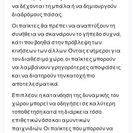
να δέχονται τη μπάλα ή να δημιουργούν
διαδρόμους πάσας.
Οι παίκτες θα πρέπει να αναπτύξουν τη
συνήθεια να σκανάρουν το γήπεδο συχνά,
κάτι που βοηθά στην πρόβλεψη των
κινήσεων των άλλων. Όντας ενήμεροι για
τον διαθέσιμο χώρο, οι παίκτες μπορούν
να λαμβάνουν γρηγορότερες αποφάσεις
και να διατηρούν την κατοχή πιο
αποτελεσματικά.
Επιπλέον, η κατανόηση της δυναμικής του
χώρου μπορεί να οδηγήσει σε καλύτερη
τοποθέτηση κατά τη διάρκεια τόσο
επιθετικών όσο και αμυντικών
παιχνιδιών. Οι παίκτες που μπορούν να