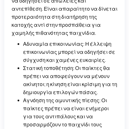
να οδηγήσει σε απώλειες και
αντεπίθεση. Είναι απαραίτητο να δίνεται
προτεραιότητα στη διατήρηση της
κατοχής αντί στην προσπάθεια για
χαμηλής πιθανότητας παιχνίδια.
Αδυναμία επικοινωνίας: Η έλλειψη
επικοινωνίας μπορεί να οδηγήσει σε
σύγχυση και χαμένες ευκαιρίες.
Στατική τοποθέτηση: Οι παίκτες θα
πρέπει να αποφεύγουν να μένουν
ακίνητοι; η κίνηση είναι κρίσιμη για τη
δημιουργία επιλογών πάσας.
Αγνόηση της αμυντικής πίεσης: Οι
παίκτες πρέπει να είναι ενήμεροι
για τους αντιπάλους και να
προσαρμόζουν το παιχνίδι τους