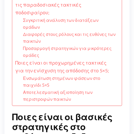
τις παραδοσιακές τακτικές
ποδοσφαίρου;
Συγκριτική ανάλυση των διατάξεων
ομάδων
Διαφορές στους ρόλους και τις ευθύνες των
παικτών
Προσαρμογή στρατηγικών για μικρότερες
ομάδες
Ποιες είναι οι προχωρημένες τακτικές
για την ενίσχυση της απόδοσης στο 5×5;
Ενσωμάτωση στημένων φάσεων στο
παιχνίδι 5×5
Αποτελεσματική αξιοποίηση των
περιστροφών παικτών
Ποιες είναι οι βασικές
στρατηγικές στο