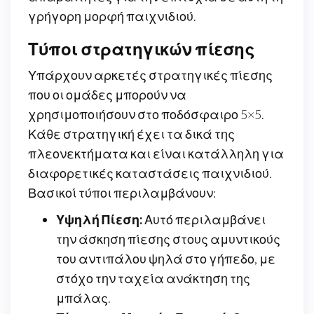
γρήγορη μορφή παιχνιδιού.
Τύποι στρατηγικών πίεσης
Υπάρχουν αρκετές στρατηγικές πίεσης
που οι ομάδες μπορούν να
χρησιμοποιήσουν στο ποδόσφαιρο 5×5.
Κάθε στρατηγική έχει τα δικά της
πλεονεκτήματα και είναι κατάλληλη για
διαφορετικές καταστάσεις παιχνιδιού.
Βασικοί τύποι περιλαμβάνουν:
Υψηλή Πίεση:
Αυτό περιλαμβάνει
την άσκηση πίεσης στους αμυντικούς
του αντιπάλου ψηλά στο γήπεδο, με
στόχο την ταχεία ανάκτηση της
μπάλας.