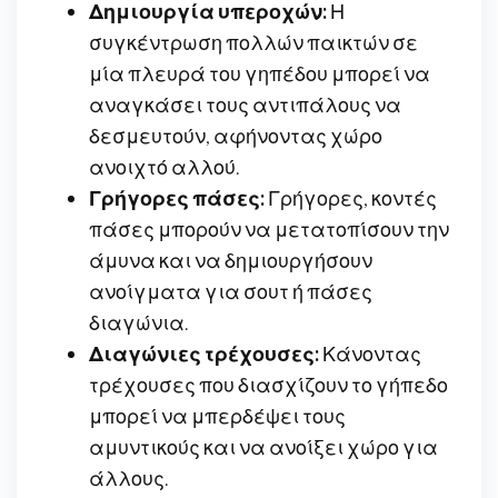
Δημιουργία υπεροχών:
Η
συγκέντρωση πολλών παικτών σε
μία πλευρά του γηπέδου μπορεί να
αναγκάσει τους αντιπάλους να
δεσμευτούν, αφήνοντας χώρο
ανοιχτό αλλού.
Γρήγορες πάσες:
Γρήγορες, κοντές
πάσες μπορούν να μετατοπίσουν την
άμυνα και να δημιουργήσουν
ανοίγματα για σουτ ή πάσες
διαγώνια.
Διαγώνιες τρέχουσες:
Κάνοντας
τρέχουσες που διασχίζουν το γήπεδο
μπορεί να μπερδέψει τους
αμυντικούς και να ανοίξει χώρο για
άλλους.