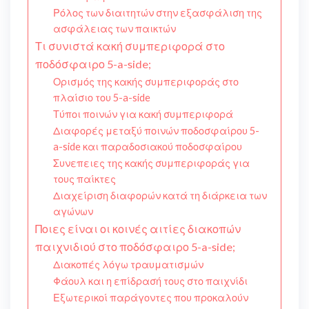
Ρόλος των διαιτητών στην εξασφάλιση της
ασφάλειας των παικτών
Τι συνιστά κακή συμπεριφορά στο
ποδόσφαιρο 5-a-side;
Ορισμός της κακής συμπεριφοράς στο
πλαίσιο του 5-a-side
Τύποι ποινών για κακή συμπεριφορά
Διαφορές μεταξύ ποινών ποδοσφαίρου 5-
a-side και παραδοσιακού ποδοσφαίρου
Συνεπειες της κακής συμπεριφοράς για
τους παίκτες
Διαχείριση διαφορών κατά τη διάρκεια των
αγώνων
Ποιες είναι οι κοινές αιτίες διακοπών
παιχνιδιού στο ποδόσφαιρο 5-a-side;
Διακοπές λόγω τραυματισμών
Φάουλ και η επίδρασή τους στο παιχνίδι
Εξωτερικοί παράγοντες που προκαλούν