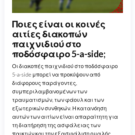
Ποιες είναι οι κοινές
αιτίες διακοπών
παιχνιδιού στο
ποδόσφαιρο 5-a-side;
Οι διακοπές παιχνιδιού στο ποδόσφαιρο
5-a-side μπορεί να προκύψουν από
διάφορους παράγοντες,
συμπεριλαμβανομένων των
τραυματισμών, των φάουλ και των
εξωτερικών συνθηκών. Η κατανόηση
αυτών των αιτίων είναι απαραίτητη για
τη διατήρηση της ασφάλειας των
παικτών και την εξασφάλιση ομαλής