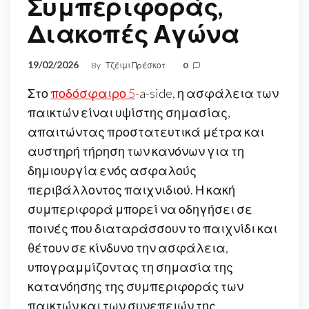
Συμπεριφοράς,
Διακοπές Αγώνα
19/02/2026
By
Τζέιμι Πρέσκοτ
0
Στο
ποδόσφαιρο 5
-a-side, η ασφάλεια των
παικτών είναι υψίστης σημασίας,
απαιτώντας προστατευτικά μέτρα και
αυστηρή τήρηση των κανόνων για τη
δημιουργία ενός ασφαλούς
περιβάλλοντος παιχνιδιού. Η κακή
συμπεριφορά μπορεί να οδηγήσει σε
ποινές που διαταράσσουν το παιχνίδι και
θέτουν σε κίνδυνο την ασφάλεια,
υπογραμμίζοντας τη σημασία της
κατανόησης της συμπεριφοράς των
παικτών και των συνεπειών της.