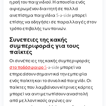
η ροή του παιχνιδιού. Η απουσία ενός
αφιερωμένου διαιτητή σε πολλά
ανεπίσημα παιχνίδια 5-a-side μπορεί
επίσης να οδηγήσει σε παραλλαγές στον
τρόπο επιβολής των ποινών.
Συνεπειες της κακής
συμπεριφοράς για τους
παίκτες
Οι συνέπειες της κακής συμπεριφοράς
στο ποδόσφαιρο 5
-a-side μπορεί να
επηρεάσουν σημαντικά την εμπειρία
ενός παίκτη και το συνολικό παιχνίδι. Οι
παίκτες που λαμβάνουν κίτρινες κάρτες
μπορεί να αντιμετωπίσουν αναστολή
από μελλοντικούς αγώνες αν