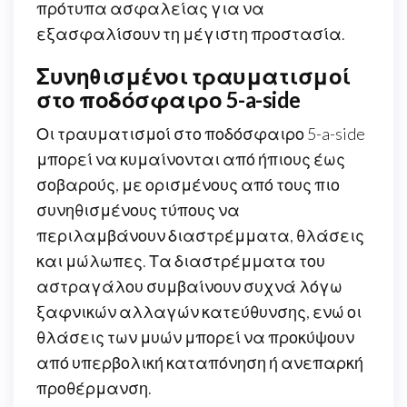
πρότυπα ασφαλείας για να
εξασφαλίσουν τη μέγιστη προστασία.
Συνηθισμένοι τραυματισμοί
στο ποδόσφαιρο 5-a-side
Οι τραυματισμοί στο ποδόσφαιρο 5-a-side
μπορεί να κυμαίνονται από ήπιους έως
σοβαρούς, με ορισμένους από τους πιο
συνηθισμένους τύπους να
περιλαμβάνουν διαστρέμματα, θλάσεις
και μώλωπες. Τα διαστρέμματα του
αστραγάλου συμβαίνουν συχνά λόγω
ξαφνικών αλλαγών κατεύθυνσης, ενώ οι
θλάσεις των μυών μπορεί να προκύψουν
από υπερβολική καταπόνηση ή ανεπαρκή
προθέρμανση.