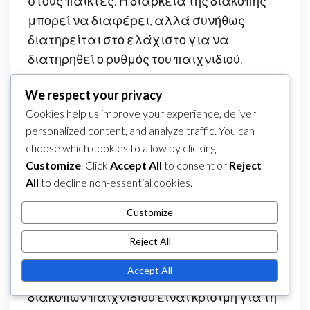
στους παίκτες. Η διάρκεια της διακοπής
μπορεί να διαφέρει, αλλά συνήθως
διατηρείται στο ελάχιστο για να
διατηρηθεί ο ρυθμός του παιχνιδιού.
Οι παίκτες θα πρέπει να σέβονται τις
We respect your privacy
αποφάσεις του διαιτητή και να είναι
Cookies help us improve your experience, deliver
προετοιμασμένοι να συνεχίσουν το
personalized content, and analyze traffic. You can
παιχνίδι άμεσα μόλις επιλυθεί το
choose which cookies to allow by clicking
ζήτημα. Η κατανόηση των κανόνων μπορεί
Customize
. Click
Accept All
to consent or
Reject
να βοηθήσει τους παίκτες να πλοηγούνται
All
to decline non-essential cookies.
στις διακοπές πιο αποτελεσματικά.
Customize
Αποτελεσματική διαχείριση
Reject All
των διακοπών
Accept All
Η αποτελεσματική διαχείριση των
διακοπών παιχνιδιού είναι κρίσιμη για τη