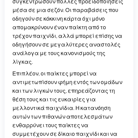
συγκεντρώσουν πολλές προειδοποιήσεις
μέσα σε μια σεζόν. Οι παραβάσεις που
οδηγούν σε κόκκινη κάρτα όχι μόνο
απομακρύνουν έναν παίκτη από το
τρέχον παιχνίδι, αλλά μπορεί επίσης να
οδηγήσουν σε μεγαλύτερες αναστολές
ανάλογα με τους κανονισμούς της
λίγκας.
Επιπλέον, οι παίκτες μπορεί να
αντιμετωπίσουν φήμη εντός των ομάδων
και των λιγκών τους, επηρεάζοντας τη
θέση τους και τις ευκαιρίες για
μελλοντικά παιχνίδια. Η κατανόηση
αυτών των πιθανών αποτελεσμάτων
ενθαρρύνει τους παίκτες να
συμμετέχουν σε δίκαιο παιχνίδι και να