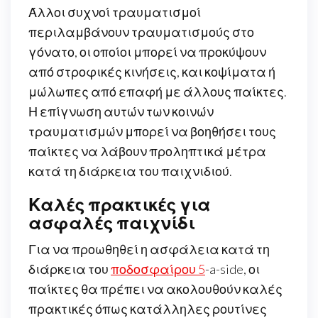
Άλλοι συχνοί τραυματισμοί
περιλαμβάνουν τραυματισμούς στο
γόνατο, οι οποίοι μπορεί να προκύψουν
από στροφικές κινήσεις, και κοψίματα ή
μώλωπες από επαφή με άλλους παίκτες.
Η επίγνωση αυτών των κοινών
τραυματισμών μπορεί να βοηθήσει τους
παίκτες να λάβουν προληπτικά μέτρα
κατά τη διάρκεια του παιχνιδιού.
Καλές πρακτικές για
ασφαλές παιχνίδι
Για να προωθηθεί η ασφάλεια κατά τη
διάρκεια του
ποδοσφαίρου 5
-a-side, οι
παίκτες θα πρέπει να ακολουθούν καλές
πρακτικές όπως κατάλληλες ρουτίνες