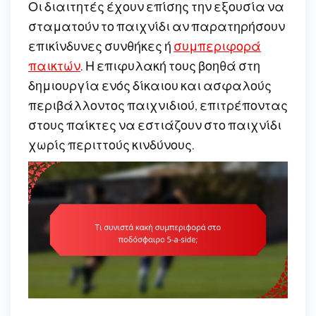
Οι διαιτητές έχουν επίσης την εξουσία να
σταματούν το παιχνίδι αν παρατηρήσουν
επικίνδυνες συνθήκες ή
συμπεριφορά
παικτών
. Η επιφυλακή τους βοηθά στη
δημιουργία ενός δίκαιου και ασφαλούς
περιβάλλοντος παιχνιδιού, επιτρέποντας
στους παίκτες να εστιάζουν στο παιχνίδι
χωρίς περιττούς κινδύνους.