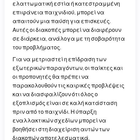
ελαττωματική εστία ή κατεστραμμένη
επιφάνεια παιχνιδιού, μπορεί να
απαιτούν μια παύση για επισκευές.
Αυτές οι διακοπές μπορεί να διαφέρουν
σε διάρκεια, ανάλογα με τη σοβαρότητα
του προβλήματος.
Για να μετριαστεί η επίδραση των
εξωτερικών παραγόντων, οι παίκτες και
οι προπονητές θα πρέπει να
παρακολουθούν τις καιρικές προβλέψεις
και να διασφαλίζουν ότι όλος ο
εξοπλισμός είναι σε καλή κατάσταση
πριν από το παιχνίδι. Η ύπαρξη
εναλλακτικών σχεδίων μπορεί να
βοηθήσει στη διαχείριση αυτών των
διακοπών αποτελεσματικά.