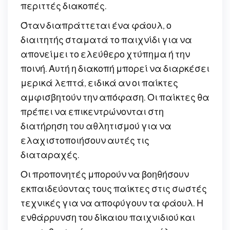
περιττές διακοπές.
Όταν διαπράττεται ένα φάουλ, ο
διαιτητής σταματά το παιχνίδι για να
απονείμει το ελεύθερο χτύπημα ή την
ποινή. Αυτή η διακοπή μπορεί να διαρκέσει
μερικά λεπτά, ειδικά αν οι παίκτες
αμφισβητούν την απόφαση. Οι παίκτες θα
πρέπει να επικεντρώνονται στη
διατήρηση του αθλητισμού για να
ελαχιστοποιήσουν αυτές τις
διαταραχές.
Οι προπονητές μπορούν να βοηθήσουν
εκπαιδεύοντας τους παίκτες στις σωστές
τεχνικές για να αποφύγουν τα φάουλ. Η
ενθάρρυνση του δίκαιου παιχνιδιού και