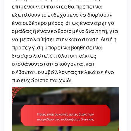
επιμένουν, οι παίκτες θα πρέπει να
εξετάσουν το ενδεχόμενο να διορίσουν
ένα ουδέτερο μέρος, όπως έναν αρχηγό
ομάδας ή έναν καθορισμένο διαιτητή, για
να μεσολαβήσει στην κατάσταση. Αυτή η
προσέγγιση μπορεί να βοηθήσει να
διασφαλιστεί ότι όλοι οι παίκτες
αισθάνονται ότι ακούγονται και
σέβονται, συμβάλλοντας τελικά σε ένα
πιο ευχάριστο παιχνίδι.