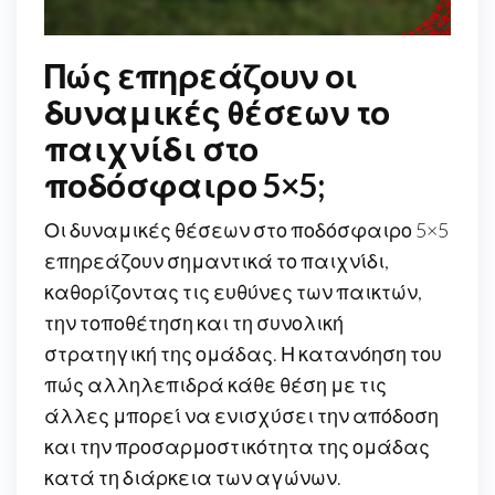
Πώς επηρεάζουν οι
δυναμικές θέσεων το
παιχνίδι στο
ποδόσφαιρο 5×5;
Οι δυναμικές θέσεων στο ποδόσφαιρο 5×5
επηρεάζουν σημαντικά το παιχνίδι,
καθορίζοντας τις ευθύνες των παικτών,
την τοποθέτηση και τη συνολική
στρατηγική της ομάδας. Η κατανόηση του
πώς αλληλεπιδρά κάθε θέση με τις
άλλες μπορεί να ενισχύσει την απόδοση
και την προσαρμοστικότητα της ομάδας
κατά τη διάρκεια των αγώνων.