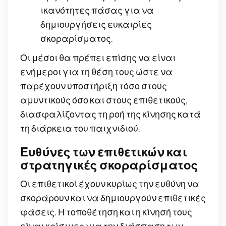
ικανότητες πάσας για να
δημιουργήσεις ευκαιρίες
σκοραρίσματος.
Οι μέσοι θα πρέπει επίσης να είναι
ενήμεροι για τη θέση τους ώστε να
παρέχουν υποστήριξη τόσο στους
αμυντικούς όσο και στους επιθετικούς,
διασφαλίζοντας τη ροή της κίνησης κατά
τη διάρκεια του παιχνιδιού.
Ευθύνες των επιθετικών και
στρατηγικές σκοραρίσματος
Οι επιθετικοί έχουν κυρίως την ευθύνη να
σκοράρουν και να δημιουργούν επιθετικές
φάσεις. Η τοποθέτηση και η κίνησή τους