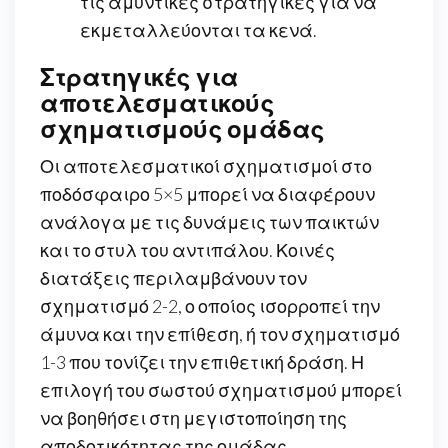
τις αμυντικές στρατηγικές για να
εκμεταλλεύονται τα κενά.
Στρατηγικές για
αποτελεσματικούς
σχηματισμούς ομάδας
Οι αποτελεσματικοί σχηματισμοί στο
ποδόσφαιρο 5×5 μπορεί να διαφέρουν
ανάλογα με τις δυνάμεις των παικτών
και το στυλ του αντιπάλου. Κοινές
διατάξεις περιλαμβάνουν τον
σχηματισμό 2-2, ο οποίος ισορροπεί την
άμυνα και την επίθεση, ή τον σχηματισμό
1-3 που τονίζει την επιθετική δράση. Η
επιλογή του σωστού σχηματισμού μπορεί
να βοηθήσει στη μεγιστοποίηση της
αποδοτικότητας της ομάδας.