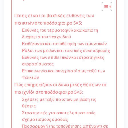
Ποιες είναι οι βασικές ευθύνες των
παικτών στο ποδόσφαιρο 5×5;
Ευθύνες του τερματοφύλακα κατά τη
διάρκεια του παιχνιδιού
Καθήκοντα και τοποθέτηση των αμυντικών
Ρόλοι των μέσων και τακτικές συνεισφορές
Ευθύνες των επιθετικών και στρατηγικές
σκοραρίσματος
Επικοινωνία και συνεργασία μεταξύ των
παικτών
Πώς επηρεάζουν οι δυναμικές θέσεων το
παιχνίδι στο ποδόσφαιρο 5×5;
Σχέσεις μεταξύ παικτών με βάση τις
θέσεις
Στρατηγικές για αποτελεσματικούς
σχηματισμούς ομάδας
Προσαρμογή της τοποθέτησης απέναντι σε