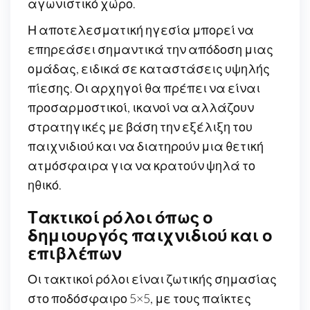
αγωνιστικό χώρο.
Η αποτελεσματική ηγεσία μπορεί να
επηρεάσει σημαντικά την απόδοση μιας
ομάδας, ειδικά σε καταστάσεις υψηλής
πίεσης. Οι αρχηγοί θα πρέπει να είναι
προσαρμοστικοί, ικανοί να αλλάζουν
στρατηγικές με βάση την εξέλιξη του
παιχνιδιού και να διατηρούν μια θετική
ατμόσφαιρα για να κρατούν ψηλά το
ηθικό.
Τακτικοί ρόλοι όπως ο
δημιουργός παιχνιδιού και ο
επιβλέπων
Οι τακτικοί ρόλοι είναι ζωτικής σημασίας
στο ποδόσφαιρο 5×5, με τους παίκτες