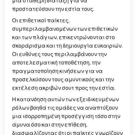
μια σταθερή διάταξη για να
προστατεύσουν την εστία τους.
Οι επιθετικοί παίκτες,
συμπεριλαμβανομένων των επιθετικών
και των πλάγιων, επικεντρώνονται στο
σκοράρισμα και τη δημιουργία ευκαιριών.
Οι ευθύνες τους περιλαμβάνουν την
αποτελεσματική τοποθέτηση, την
πραγματοποίηση κινήσεων για να
προσελκύσουν τους αμυντικούς και την
εκτέλεση ακριβών σουτ προς την εστία.
Η κατανόηση αυτών των εξειδικευμένων
ρόλων βοηθά τις ομάδες να αναπτύξουν
μια ισορροπημένη προσέγγιση τόσο στην
άμυνα όσο και στην επίθεση,
διασφαλίζοντας ότι οι παίκτες γνωρίζουν