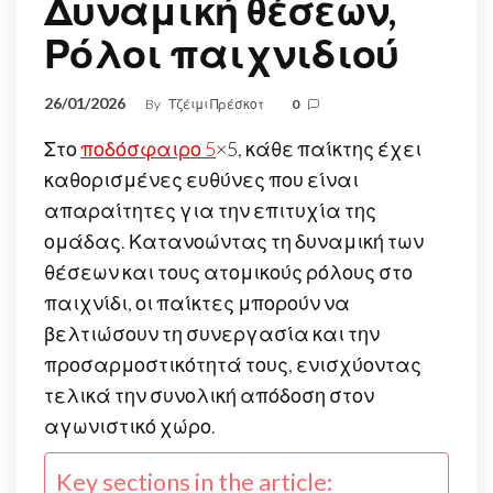
Δυναμική θέσεων,
Ρόλοι παιχνιδιού
26/01/2026
By
Τζέιμι Πρέσκοτ
0
Στο
ποδόσφαιρο 5
×5, κάθε παίκτης έχει
καθορισμένες ευθύνες που είναι
απαραίτητες για την επιτυχία της
ομάδας. Κατανοώντας τη δυναμική των
θέσεων και τους ατομικούς ρόλους στο
παιχνίδι, οι παίκτες μπορούν να
βελτιώσουν τη συνεργασία και την
προσαρμοστικότητά τους, ενισχύοντας
τελικά την συνολική απόδοση στον
αγωνιστικό χώρο.
Key sections in the article: