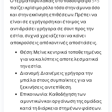
Ο τερματοφύλακας στο ποδόσφαιρο 5×5
παίζει κρίσιμο ρόλο τόσο στην άμυνα όσο
και στην εκκίνηση επιθέσεων. Πρέπει να
είναι σε εγρήγορση και έτοιμος να
αντιδράσει γρήγορα σε σουτ προς την
εστία, συχνά χρειάζεται να κάνει
αποκρούσεις από κοντινές αποστάσεις.
Θέση: Μείνε κεντρικά τοποθετημένος
για να καλύπτεις αποτελεσματικά
την εστία.
Διανομή: Διανέμεις γρήγορα την
μπάλα στους συμπαίκτες για να
ξεκινήσεις αντεπίθεση.
Επικοινωνία: Καθοδήγηση των
αμυντικών και οργάνωση της ομάδας
κατά τη διάρκεια στημένων φάσεων.