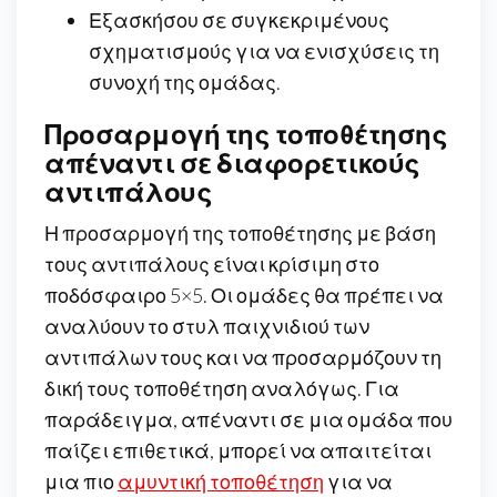
Εξασκήσου σε συγκεκριμένους
σχηματισμούς για να ενισχύσεις τη
συνοχή της ομάδας.
Προσαρμογή της τοποθέτησης
απέναντι σε διαφορετικούς
αντιπάλους
Η προσαρμογή της τοποθέτησης με βάση
τους αντιπάλους είναι κρίσιμη στο
ποδόσφαιρο 5×5. Οι ομάδες θα πρέπει να
αναλύουν το στυλ παιχνιδιού των
αντιπάλων τους και να προσαρμόζουν τη
δική τους τοποθέτηση αναλόγως. Για
παράδειγμα, απέναντι σε μια ομάδα που
παίζει επιθετικά, μπορεί να απαιτείται
μια πιο
αμυντική τοποθέτηση
για να