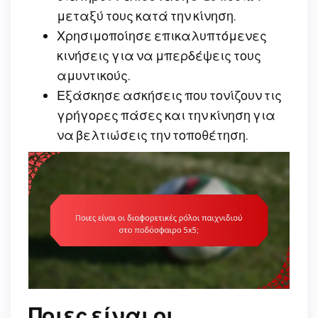
μεταξύ τους κατά την κίνηση.
Χρησιμοποίησε επικαλυπτόμενες
κινήσεις για να μπερδέψεις τους
αμυντικούς.
Εξάσκησε ασκήσεις που τονίζουν τις
γρήγορες πάσες και την κίνηση για
να βελτιώσεις την τοποθέτηση.
Ποιες είναι οι