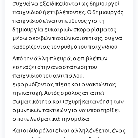
συχνά να εξειδικεύονται ως δημιουργοί
παιχνιδιού ή επιβλέποντες. Ο δημιουργός
παιχνιδιού είναι υπεύθυνος για τη
δημιουργία ευκαιριών σκοραρίσματος
μέσω ακριβών πασών και οπτικής, συχνά
καθορίζοντας τον ρυθμό του παιχνιδιού.
Από την άλλη πλευρά, ο επιβλέπων
εστιάζει στην αναστάτωση του
παιχνιδιού του αντιπάλου,
εφαρμόζοντας πίεση και ανακτώντας
την κατοχή. Αυτός ο ρόλος απαιτεί
σωματικότητα και ισχυρή κατανόηση των
αμυντικών τακτικών για να υποστηρίξει
αποτελεσματικά την ομάδα.
Και οι δύο ρόλοι είναι αλληλένδετοι; ένας