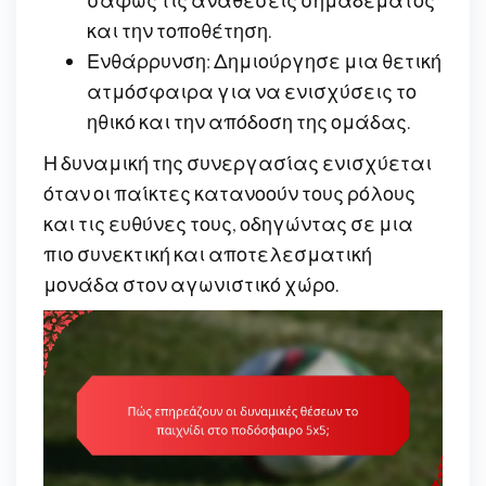
σαφώς τις αναθέσεις σημαδέματος
και την τοποθέτηση.
Ενθάρρυνση: Δημιούργησε μια θετική
ατμόσφαιρα για να ενισχύσεις το
ηθικό και την απόδοση της ομάδας.
Η δυναμική της συνεργασίας ενισχύεται
όταν οι παίκτες κατανοούν τους ρόλους
και τις ευθύνες τους, οδηγώντας σε μια
πιο συνεκτική και αποτελεσματική
μονάδα στον αγωνιστικό χώρο.