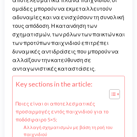
αποτελεσματικά πλάνα παιχνιδιού, οι
ομάδες μπορούν να εκμεταλλευτούν
αδυναμίες και να ενισχύσουν τη συνολική
τους απόδοση. Η κατανόηση των
σχηματισμών, των ρόλων των παικτών και
των προτύπων παιχνιδιού επιτρέπει
δυναμικές αντιδράσεις που μπορούν να
αλλάξουν την κατεύθυνση σε
ανταγωνιστικές καταστάσεις.
Key sections in the article:
Ποιες είναι οι αποτελεσματικές
προσαρμογές εντός παιχνιδιού για το
ποδόσφαιρο 5×5;
Αλλαγή σχηματισμών με βάση τη ροή του
παιχνιδιού