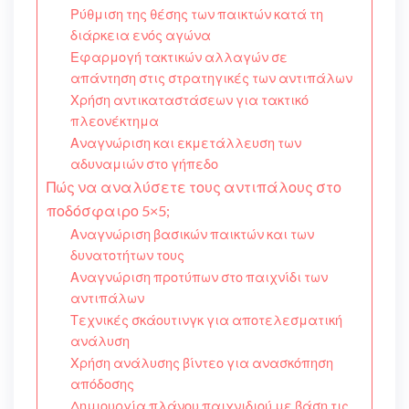
Ρύθμιση της θέσης των παικτών κατά τη
διάρκεια ενός αγώνα
Εφαρμογή τακτικών αλλαγών σε
απάντηση στις στρατηγικές των αντιπάλων
Χρήση αντικαταστάσεων για τακτικό
πλεονέκτημα
Αναγνώριση και εκμετάλλευση των
αδυναμιών στο γήπεδο
Πώς να αναλύσετε τους αντιπάλους στο
ποδόσφαιρο 5×5;
Αναγνώριση βασικών παικτών και των
δυνατοτήτων τους
Αναγνώριση προτύπων στο παιχνίδι των
αντιπάλων
Τεχνικές σκάουτινγκ για αποτελεσματική
ανάλυση
Χρήση ανάλυσης βίντεο για ανασκόπηση
απόδοσης
Δημιουργία πλάνου παιχνιδιού με βάση τις