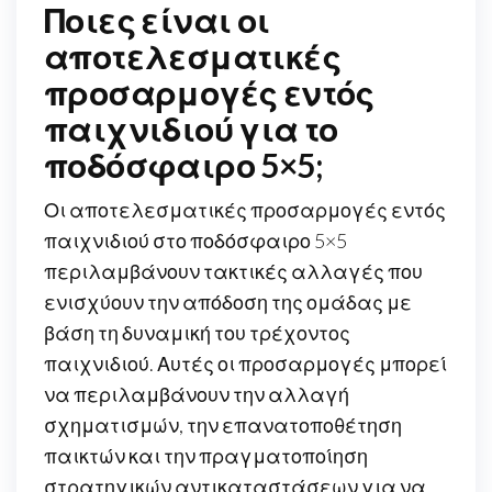
Ποιες είναι οι
αποτελεσματικές
προσαρμογές εντός
παιχνιδιού για το
ποδόσφαιρο 5×5;
Οι αποτελεσματικές προσαρμογές εντός
παιχνιδιού στο ποδόσφαιρο 5×5
περιλαμβάνουν τακτικές αλλαγές που
ενισχύουν την απόδοση της ομάδας με
βάση τη δυναμική του τρέχοντος
παιχνιδιού. Αυτές οι προσαρμογές μπορεί
να περιλαμβάνουν την αλλαγή
σχηματισμών, την επανατοποθέτηση
παικτών και την πραγματοποίηση
στρατηγικών αντικαταστάσεων για να