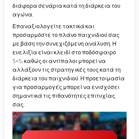
διάφορα σενάρια κατά τη διάρκεια του
αγώνα.
Επαναξιολογείτε τακτικά και
προσαρμόστε το πλάνο παιχνιδιού σας
με βάση την συνεχιζόμενη ανάλυση. Η
ευελιξία είναι κλειδί στο ποδόσφαιρο
5×5, καθώς οι αντίπαλοι μπορεί να
αλλάξουν τις στρατηγικές τους κατά τη
διάρκεια του παιχνιδιού. Η προετοιμασία
για προσαρμογές μπορεί να ενισχύσει
σημαντικά τις πιθανότητες επιτυχίας
σας.