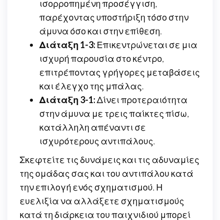
ισορροπημένη προσέγγιση,
παρέχοντας υποστήριξη τόσο στην
άμυνα όσο και στην επίθεση.
Διάταξη 1-3:
Επικεντρώνεται σε μια
ισχυρή παρουσία στο κέντρο,
επιτρέποντας γρήγορες μεταβάσεις
και έλεγχο της μπάλας.
Διάταξη 3-1:
Δίνει προτεραιότητα
στην άμυνα με τρεις παίκτες πίσω,
κατάλληλη απέναντι σε
ισχυρότερους αντιπάλους.
Σκεφτείτε τις δυνάμεις και τις αδυναμίες
της ομάδας σας και του αντιπάλου κατά
την επιλογή ενός σχηματισμού. Η
ευελιξία να αλλάξετε σχηματισμούς
κατά τη διάρκεια του παιχνιδιού μπορεί