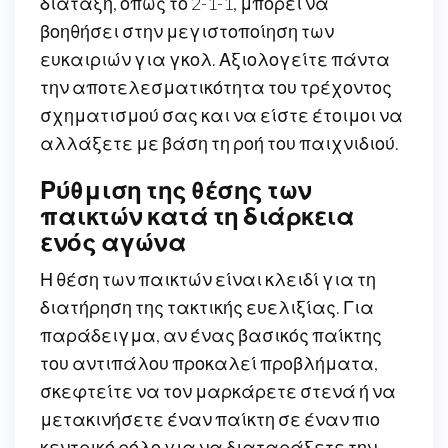
διάταξη, όπως το 2-1-1, μπορεί να
βοηθήσει στην μεγιστοποίηση των
ευκαιριών για γκολ. Αξιολογείτε πάντα
την αποτελεσματικότητα του τρέχοντος
σχηματισμού σας και να είστε έτοιμοι να
αλλάξετε με βάση τη ροή του παιχνιδιού.
Ρύθμιση της θέσης των
παικτών κατά τη διάρκεια
ενός αγώνα
Η θέση των παικτών είναι κλειδί για τη
διατήρηση της τακτικής ευελιξίας. Για
παράδειγμα, αν ένας βασικός παίκτης
του αντιπάλου προκαλεί προβλήματα,
σκεφτείτε να τον μαρκάρετε στενά ή να
μετακινήσετε έναν παίκτη σε έναν πιο
κεντρικό ρόλο για να διαταράξετε την