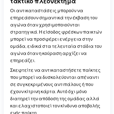
τακτικό πλεονέκτημα
Οι αντικαταστάσεις μπορούν να
επηρεάσουν σημαντικά την έκβαση του
αγώνα όταν χρησιμοποιούνται
στρατηγικά. Η είσοδος φρέσκων παικτών
μπορεί να προσφέρει ενέργεια στην
ομάδα, ειδικά στα τελευταία στάδια του
αγώνα όταν η κούραση αρχίζει να
επηρεάζει.
Σκεφτείτε να αντικαταστήσετε παίκτες
που μπορεί να δυσκολεύονται απέναντι
σε συγκεκριμένους αντιπάλους ή που
έχουν κίτρινη κάρτα. Αυτό όχι μόνο
διατηρεί την απόδοση της ομάδας αλλά
και ελαχιστοποιεί τον κίνδυνο αποβολής
ενός παίκτη.