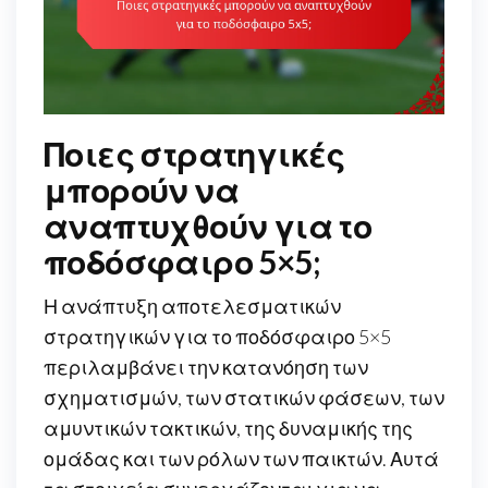
Ποιες στρατηγικές
μπορούν να
αναπτυχθούν για το
ποδόσφαιρο 5×5;
Η ανάπτυξη αποτελεσματικών
στρατηγικών για το ποδόσφαιρο 5×5
περιλαμβάνει την κατανόηση των
σχηματισμών, των στατικών φάσεων, των
αμυντικών τακτικών, της δυναμικής της
ομάδας και των ρόλων των παικτών. Αυτά