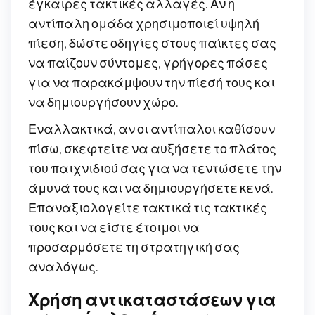
έγκαιρες τακτικές αλλαγές. Αν η
αντίπαλη ομάδα χρησιμοποιεί υψηλή
πίεση, δώστε οδηγίες στους παίκτες σας
να παίζουν σύντομες, γρήγορες πάσες
για να παρακάμψουν την πίεσή τους και
να δημιουργήσουν χώρο.
Εναλλακτικά, αν οι αντίπαλοι καθίσουν
πίσω, σκεφτείτε να αυξήσετε το πλάτος
του παιχνιδιού σας για να τεντώσετε την
άμυνά τους και να δημιουργήσετε κενά.
Επαναξιολογείτε τακτικά τις τακτικές
τους και να είστε έτοιμοι να
προσαρμόσετε τη στρατηγική σας
αναλόγως.
Χρήση αντικαταστάσεων για