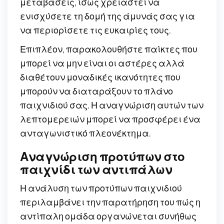
μεταβάσεις, ίσως χρειαστεί να
ενισχύσετε τη δομή της άμυνάς σας για
να περιορίσετε τις ευκαιρίες τους.
Επιπλέον, παρακολουθήστε παίκτες που
μπορεί να μην είναι οι αστέρες αλλά
διαθέτουν μοναδικές ικανότητες που
μπορούν να διαταράξουν το πλάνο
παιχνιδιού σας. Η αναγνώριση αυτών των
λεπτομερειών μπορεί να προσφέρει ένα
ανταγωνιστικό πλεονέκτημα.
Αναγνώριση προτύπων στο
παιχνίδι των αντιπάλων
Η ανάλυση των προτύπων παιχνιδιού
περιλαμβάνει την παρατήρηση του πώς η
αντίπαλη ομάδα οργανώνεται συνήθως