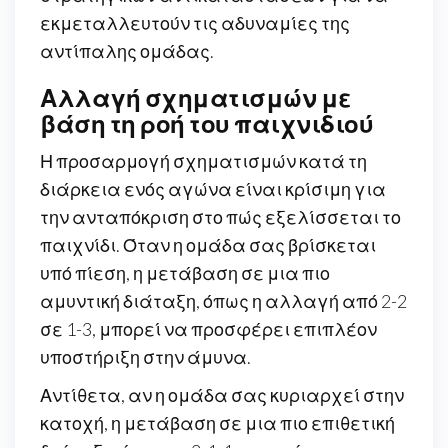
εκμεταλλευτούν τις αδυναμίες της
αντίπαλης ομάδας.
Αλλαγή σχηματισμών με
βάση τη ροή του παιχνιδιού
Η προσαρμογή σχηματισμών κατά τη
διάρκεια ενός αγώνα είναι κρίσιμη για
την ανταπόκριση στο πώς εξελίσσεται το
παιχνίδι. Όταν η ομάδα σας βρίσκεται
υπό πίεση, η μετάβαση σε μια πιο
αμυντική διάταξη, όπως η αλλαγή από 2-2
σε 1-3, μπορεί να προσφέρει επιπλέον
υποστήριξη στην άμυνα.
Αντίθετα, αν η ομάδα σας κυριαρχεί στην
κατοχή, η μετάβαση σε μια πιο επιθετική