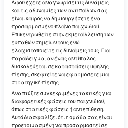
Αφού έχετε αναγνωρίσει τις δυνάμεις
και τις αδυναμίες των αντιπάλων σας,
είναι καιρός να δημιουργήσετε ένα
προσαρμοσμένο πλάνο παιχνιδιού.
Επικεντρωθείτε στην εκμετάλλευση των
ευπαθών σημείων τους ενώ
ελαχιστοποιείτε τις δυνάμεις τους. Για
παράδειγμα, αν ένας αντίπαλος
δυσκολεύεται σε καταστάσεις υψηλής
πίεσης, σκεφτείτε να εφαρμόσετε μια
στρατηγική πίεσης.
Αναπτύξτε συγκεκριμένες τακτικές για
διαφορετικές φάσεις του παιχνιδιού,
όπως στατικές φάσεις ή αντεπίθεση.
Αυτό διασφαλίζει ότι η ομάδα σας είναι
προετοιμασμένη να προσαρμοστεί σε