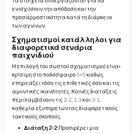
τα στοιχεία συνεργάζονται για να
ενισχύσουν την απόδοση και την
προσαρμοστικότητα κατά τη διάρκεια
των αγώνων.
Σχηματισμοί κατάλληλοι για
διαφορετικά σενάρια
παιχνιδιού
Η επιλογή του σωστού σχηματισμού είναι
κρίσιμη στο ποδόσφαιρο 5×5 καθώς
επηρεάζει τόσο τις επιθετικές όσο και τις
αμυντικές ικανότητες. Κοινές διατάξεις
περιλαμβάνουν τις 2-2, 1-3 και 3-1,
καθεμία εξυπηρετώντας διαφορετικούς
τακτικούς σκοπούς.
Διάταξη 2-2:
Προσφέρει μια