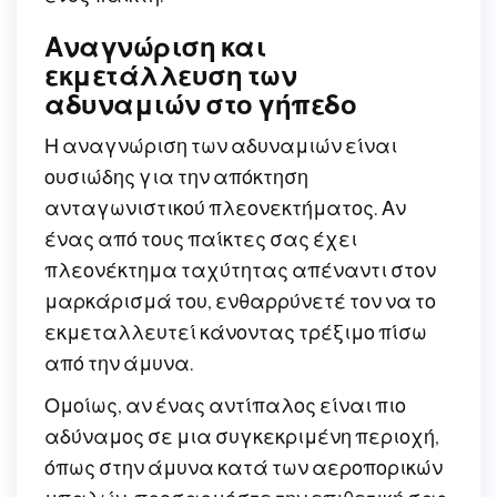
Αναγνώριση και
εκμετάλλευση των
αδυναμιών στο γήπεδο
Η αναγνώριση των αδυναμιών είναι
ουσιώδης για την απόκτηση
ανταγωνιστικού πλεονεκτήματος. Αν
ένας από τους παίκτες σας έχει
πλεονέκτημα ταχύτητας απέναντι στον
μαρκάρισμά του, ενθαρρύνετέ τον να το
εκμεταλλευτεί κάνοντας τρέξιμο πίσω
από την άμυνα.
Ομοίως, αν ένας αντίπαλος είναι πιο
αδύναμος σε μια συγκεκριμένη περιοχή,
όπως στην άμυνα κατά των αεροπορικών