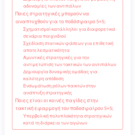
αδυναμίες των αντιπάλων
Ποιες στρατηγικές μπορούν να
αναπτυχθούν για το ποδόσφαιρο 5×5;
Σχηματισμοί κατάλληλοι για διαφορετικά
σενάρια παιχνιδιού
Σχεδίαση στατικών φάσεων για επιθετική
αποτελεσματικότητα
Αμυντικές στρατηγικές για την
αντιμετώπιση των τακτικών των αντιπάλων
Δημιουργία δυναμικής ομάδας για
καλύτερη απόδοση
Ενσωμάτωση ρόλων παικτών στην
ανάπτυξη στρατηγικής
Ποιες είναι οι κοινές παγίδες στην
τακτική εφαρμογή του ποδοσφαίρου 5×5;
Υπερβολική πολυπλοκότητα στρατηγικών
κατά τη διάρκεια των αγώνων