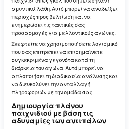
παιχνίδι, όπως γκολ που σημειώθηκαν ή
αμυντικά λάθη. Αυτό μπορεί να αναδείξει
περιοχές προς βελτίωση και να
ενημερώσει τις τακτικές σας
προσαρμογές για μελλοντικούς αγώνες.
Σκεφτείτε να χρησιμοποιήσετε λογισμικό
που σας επιτρέπει να επισημαίνετε
συγκεκριμένα γεγονότα κατά τη
διάρκεια του αγώνα. Αυτό μπορεί να
απλοποιήσει τη διαδικασία ανάλυσης και
να διευκολύνει την ανταλλαγή
πληροφοριών με την ομάδα σας.
Δημιουργία πλάνου
παιχνιδιού με βάση τις
αδυναμίες των αντιπάλων